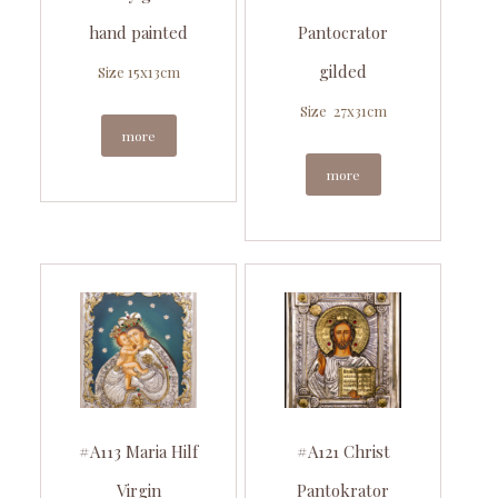
hand painted
Pantocrator
gilded
Size 15x13cm
Size 27x31cm
more
more
#A113 Maria Hilf
#A121 Christ
Virgin
Pantokrator