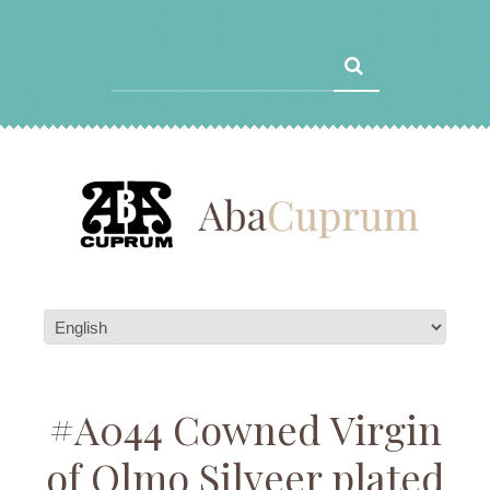
#A044 Cowned Virgin
of Olmo Silveer plated