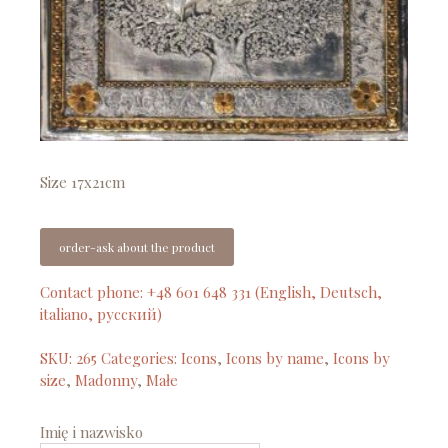
Size 17x21cm
order-ask about the product
Contact phone: +48 601 648 331 (English, Deutsch,
italiano, русский)
SKU:
265
Categories:
Icons
,
Icons by name
,
Icons by
size
,
Madonny
,
Małe
Imię i nazwisko