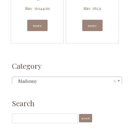
Size 36x44cm
Size 18x21
more
more
Category
Madonny
×
Search