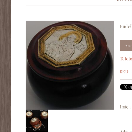
Pudeł
zam
Telef
SKU:
Imię 
Adres