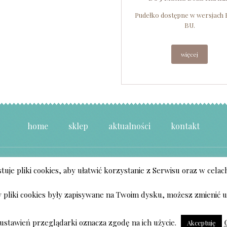
Pudełko dostępne w wersjach B
BU.
więcej
home
sklep
aktualności
kontakt
uje pliki cookies, aby ułatwić korzystanie z Serwisu oraz w celac
AMCZYK
IS PROUDLY POWERED BY
WORDPRESS
ENTRIES (RSS)
AND
COMMENTS
y pliki cookies były zapisywane na Twoim dysku, możesz zmienić u
ustawień przeglądarki oznacza zgodę na ich użycie.
Akceptuję