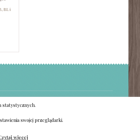
, BL i
h statystycznych.
 (RSS)
PRIVACY POLICY
stawienia swojej przeglądarki.
Czytaj więcej