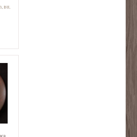
B, BU,
ąca