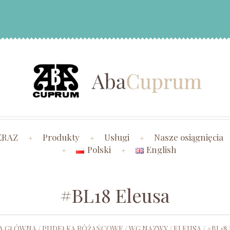
ERAZ
Produkty
Usługi
Nasze osiągnięcia
Polski
English
#BL18 Eleusa
A GŁÓWNA
/
PUDEŁKA RÓŻAŃCOWE
/
WG NAZWY
/
ELEUSA
/ #BL18