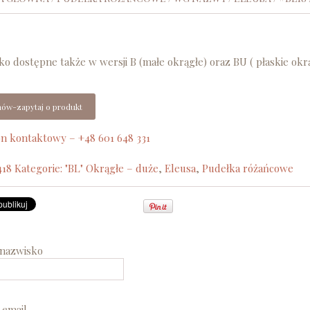
ko dostępne także w wersji B (małe okrągłe) oraz BU ( płaskie okr
ów-zapytaj o produkt
on kontaktowy – +48 601 648 331
418
Kategorie:
"BL" Okrągłe – duże
,
Eleusa
,
Pudełka różańcowe
i nazwisko
 email