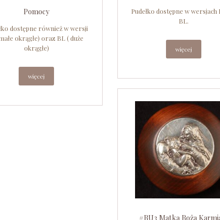
Pomocy
Pudełko dostępne w wersjach 
BL.
łko dostępne również w wersji
 małe okrągłe) oraz BL ( duże
okrągłe)
więcej
więcej
#BU3 Matka Boża Karmi